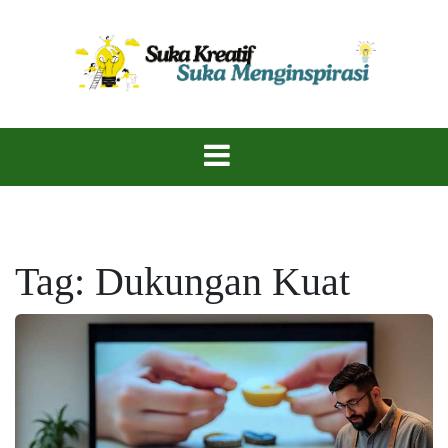
Skip
to
content
Ekspresikan Ide, Ciptakan Karya!
Suka Kreatif
Tag:
Dukungan Kuat