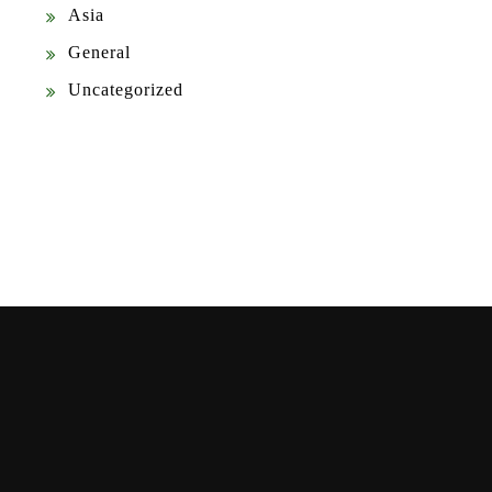
Asia
General
Uncategorized