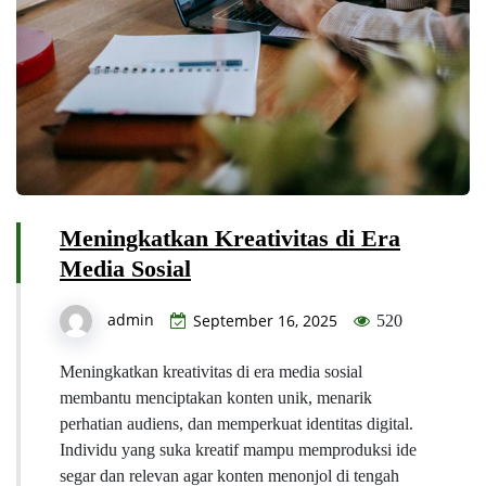
Meningkatkan Kreativitas di Era
Media Sosial
admin
September 16, 2025
520
Meningkatkan kreativitas di era media sosial
membantu menciptakan konten unik, menarik
perhatian audiens, dan memperkuat identitas digital.
Individu yang suka kreatif mampu memproduksi ide
segar dan relevan agar konten menonjol di tengah