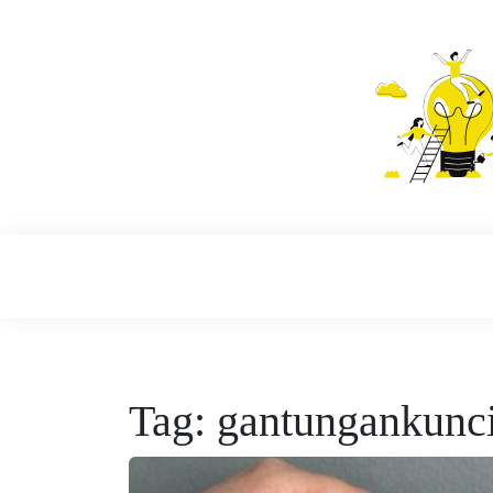
Skip
to
content
Ekspresikan Ide, Ciptakan Karya!
Suka Kreatif
Tag:
gantungankunc