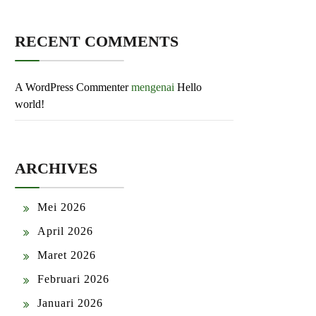
RECENT COMMENTS
A WordPress Commenter
mengenai
Hello
world!
ARCHIVES
Mei 2026
April 2026
Maret 2026
Februari 2026
Januari 2026