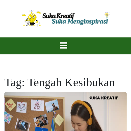
Skip
to
content
Ekspresikan Ide, Ciptakan Karya!
Suka Kreatif
Tag:
Tengah Kesibukan