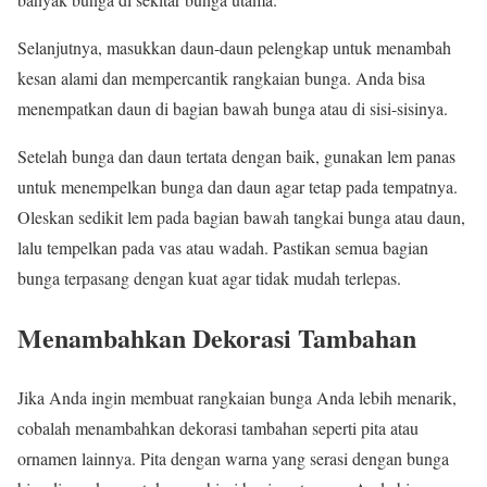
Selanjutnya, masukkan daun-daun pelengkap untuk menambah
kesan alami dan mempercantik rangkaian bunga. Anda bisa
menempatkan daun di bagian bawah bunga atau di sisi-sisinya.
Setelah bunga dan daun tertata dengan baik, gunakan lem panas
untuk menempelkan bunga dan daun agar tetap pada tempatnya.
Oleskan sedikit lem pada bagian bawah tangkai bunga atau daun,
lalu tempelkan pada vas atau wadah. Pastikan semua bagian
bunga terpasang dengan kuat agar tidak mudah terlepas.
Menambahkan Dekorasi Tambahan
Jika Anda ingin membuat rangkaian bunga Anda lebih menarik,
cobalah menambahkan dekorasi tambahan seperti pita atau
ornamen lainnya. Pita dengan warna yang serasi dengan bunga