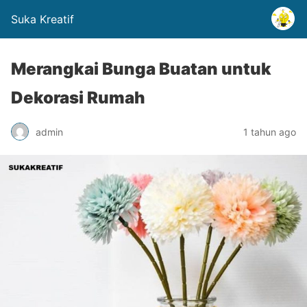
Suka Kreatif
Merangkai Bunga Buatan untuk
Dekorasi Rumah
admin
1 tahun ago