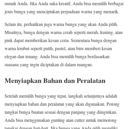
rumah Anda. Jika Anda suka kreatif, Anda bisa memilih berbagai
jenis bunga yang menciptakan perpaduan warna yang menarik.
Selain itu, perhatikan juga warna bunga yang akan Anda pilih.
Misalnya, bunga dengan warna cerah seperti merah, kuning, atau
pink dapat memberikan kesan ceria. Sementara bunga dengan
warna lembut seperti putih, pastel, atau biru memberi kesan
elegan dan tenang. Anda bisa memilih bunga berdasarkan
suasana yang ingin diciptakan di dalam ruangan.
Menyiapkan Bahan dan Peralatan
Setelah memilih bunga yang tepat, langkah selanjutnya adalah
menyiapkan bahan dan peralatan yang akan digunakan. Potong
tangkai bunga buatan sesuai dengan panjang yang diinginkan.
Anda bisa menggunakan gunting atau cutter untuk memotong
tangkai dengan hati-hati. Jika bunga yang Anda pilih memiliki