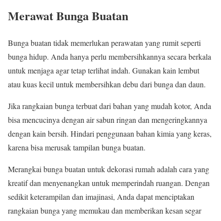
Merawat Bunga Buatan
Bunga buatan tidak memerlukan perawatan yang rumit seperti
bunga hidup. Anda hanya perlu membersihkannya secara berkala
untuk menjaga agar tetap terlihat indah. Gunakan kain lembut
atau kuas kecil untuk membersihkan debu dari bunga dan daun.
Jika rangkaian bunga terbuat dari bahan yang mudah kotor, Anda
bisa mencucinya dengan air sabun ringan dan mengeringkannya
dengan kain bersih. Hindari penggunaan bahan kimia yang keras,
karena bisa merusak tampilan bunga buatan.
Merangkai bunga buatan untuk dekorasi rumah adalah cara yang
kreatif dan menyenangkan untuk memperindah ruangan. Dengan
sedikit keterampilan dan imajinasi, Anda dapat menciptakan
rangkaian bunga yang memukau dan memberikan kesan segar