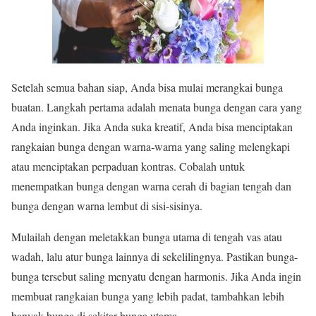
Setelah semua bahan siap, Anda bisa mulai merangkai bunga
buatan. Langkah pertama adalah menata bunga dengan cara yang
Anda inginkan. Jika Anda suka kreatif, Anda bisa menciptakan
rangkaian bunga dengan warna-warna yang saling melengkapi
atau menciptakan perpaduan kontras. Cobalah untuk
menempatkan bunga dengan warna cerah di bagian tengah dan
bunga dengan warna lembut di sisi-sisinya.
Mulailah dengan meletakkan bunga utama di tengah vas atau
wadah, lalu atur bunga lainnya di sekelilingnya. Pastikan bunga-
bunga tersebut saling menyatu dengan harmonis. Jika Anda ingin
membuat rangkaian bunga yang lebih padat, tambahkan lebih
banyak bunga di sekitar bunga utama.