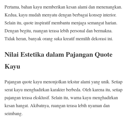
Pertama, bahan kayu memberikan kesan alami dan menenangkan.
Kedua, kayu mudah menyatu dengan berbagai konsep interior.
Selain itu, quote inspiratif membantu menjaga semangat harian.
Dengan begitu, ruangan terasa lebih personal dan bermakna.
Tidak heran, banyak orang suka kreatif memilih dekorasi ini.
Nilai Estetika dalam Pajangan Quote
Kayu
Pajangan quote kayu menonjolkan tekstur alami yang unik. Setiap
serat kayu menghadirkan karakter berbeda. Oleh karena itu, setiap
pajangan terasa eksklusif. Selain itu, warna kayu menghadirkan
kesan hangat. Akibatnya, ruangan terasa lebih nyaman dan
seimbang.