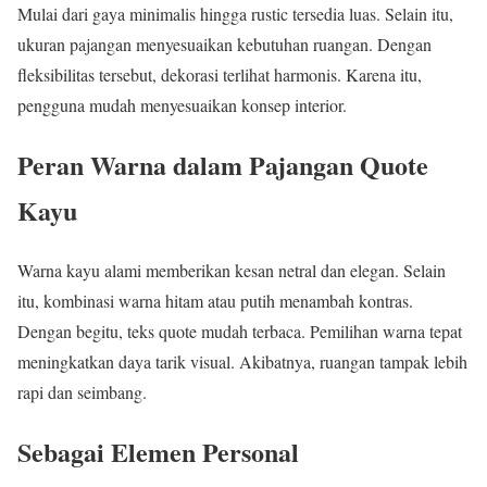
Mulai dari gaya minimalis hingga rustic tersedia luas. Selain itu,
ukuran pajangan menyesuaikan kebutuhan ruangan. Dengan
fleksibilitas tersebut, dekorasi terlihat harmonis. Karena itu,
pengguna mudah menyesuaikan konsep interior.
Peran Warna dalam Pajangan Quote
Kayu
Warna kayu alami memberikan kesan netral dan elegan. Selain
itu, kombinasi warna hitam atau putih menambah kontras.
Dengan begitu, teks quote mudah terbaca. Pemilihan warna tepat
meningkatkan daya tarik visual. Akibatnya, ruangan tampak lebih
rapi dan seimbang.
Sebagai Elemen Personal