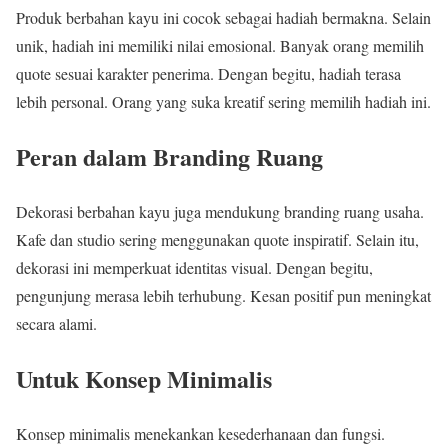
Produk berbahan kayu ini cocok sebagai hadiah bermakna. Selain
unik, hadiah ini memiliki nilai emosional. Banyak orang memilih
quote sesuai karakter penerima. Dengan begitu, hadiah terasa
lebih personal. Orang yang suka kreatif sering memilih hadiah ini.
Peran dalam Branding Ruang
Dekorasi berbahan kayu juga mendukung branding ruang usaha.
Kafe dan studio sering menggunakan quote inspiratif. Selain itu,
dekorasi ini memperkuat identitas visual. Dengan begitu,
pengunjung merasa lebih terhubung. Kesan positif pun meningkat
secara alami.
Untuk Konsep Minimalis
Konsep minimalis menekankan kesederhanaan dan fungsi.