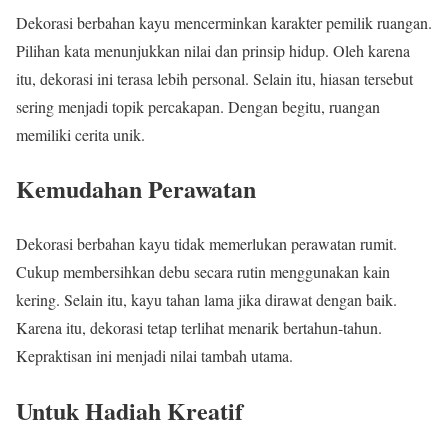
Dekorasi berbahan kayu mencerminkan karakter pemilik ruangan.
Pilihan kata menunjukkan nilai dan prinsip hidup. Oleh karena
itu, dekorasi ini terasa lebih personal. Selain itu, hiasan tersebut
sering menjadi topik percakapan. Dengan begitu, ruangan
memiliki cerita unik.
Kemudahan Perawatan
Dekorasi berbahan kayu tidak memerlukan perawatan rumit.
Cukup membersihkan debu secara rutin menggunakan kain
kering. Selain itu, kayu tahan lama jika dirawat dengan baik.
Karena itu, dekorasi tetap terlihat menarik bertahun-tahun.
Kepraktisan ini menjadi nilai tambah utama.
Untuk Hadiah Kreatif