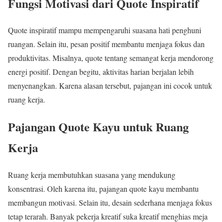
Fungsi Motivasi dari Quote Inspiratif
Quote inspiratif mampu mempengaruhi suasana hati penghuni
ruangan. Selain itu, pesan positif membantu menjaga fokus dan
produktivitas. Misalnya, quote tentang semangat kerja mendorong
energi positif. Dengan begitu, aktivitas harian berjalan lebih
menyenangkan. Karena alasan tersebut, pajangan ini cocok untuk
ruang kerja.
Pajangan Quote Kayu untuk Ruang
Kerja
Ruang kerja membutuhkan suasana yang mendukung
konsentrasi. Oleh karena itu, pajangan quote kayu membantu
membangun motivasi. Selain itu, desain sederhana menjaga fokus
tetap terarah. Banyak pekerja kreatif suka kreatif menghias meja