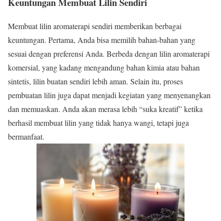
Keuntungan Membuat Lilin Sendiri
Membuat lilin aromaterapi sendiri memberikan berbagai
keuntungan. Pertama, Anda bisa memilih bahan-bahan yang
sesuai dengan preferensi Anda. Berbeda dengan lilin aromaterapi
komersial, yang kadang mengandung bahan kimia atau bahan
sintetis, lilin buatan sendiri lebih aman. Selain itu, proses
pembuatan lilin juga dapat menjadi kegiatan yang menyenangkan
dan memuaskan. Anda akan merasa lebih “suka kreatif” ketika
berhasil membuat lilin yang tidak hanya wangi, tetapi juga
bermanfaat.