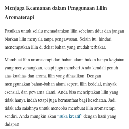
Menjaga Keamanan dalam Penggunaan Lilin
Aromaterapi
Pastikan untuk selalu memadamkan lilin sebelum tidur dan jangan
biarkan lilin menyala tanpa pengawasan. Selain itu, hindari
menempatkan lilin di dekat bahan yang mudah terbakar.
Membuat lilin aromaterapi dari bahan alami bukan hanya kegiatan
yang menyenangkan, tetapi juga memberi Anda kendali penuh
atas kualitas dan aroma lilin yang dihasilkan. Dengan
menggunakan bahan-bahan alami seperti lilin kedelai, minyak
esensial, dan pewarna alami, Anda bisa menciptakan lilin yang
tidak hanya indah tetapi juga bermanfaat bagi kesehatan. Jadi,
tidak ada salahnya untuk mencoba membuat lilin aromaterapi
sendiri. Anda mungkin akan
“suka kreatif”
dengan hasil yang
didapat!