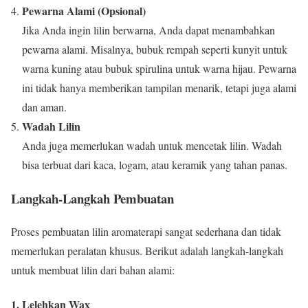
Pewarna Alami (Opsional)
Jika Anda ingin lilin berwarna, Anda dapat menambahkan
pewarna alami. Misalnya, bubuk rempah seperti kunyit untuk
warna kuning atau bubuk spirulina untuk warna hijau. Pewarna
ini tidak hanya memberikan tampilan menarik, tetapi juga alami
dan aman.
Wadah Lilin
Anda juga memerlukan wadah untuk mencetak lilin. Wadah
bisa terbuat dari kaca, logam, atau keramik yang tahan panas.
Langkah-Langkah Pembuatan
Proses pembuatan lilin aromaterapi sangat sederhana dan tidak
memerlukan peralatan khusus. Berikut adalah langkah-langkah
untuk membuat lilin dari bahan alami:
1. Lelehkan Wax