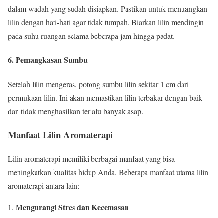
dalam wadah yang sudah disiapkan. Pastikan untuk menuangkan
lilin dengan hati-hati agar tidak tumpah. Biarkan lilin mendingin
pada suhu ruangan selama beberapa jam hingga padat.
6. Pemangkasan Sumbu
Setelah lilin mengeras, potong sumbu lilin sekitar 1 cm dari
permukaan lilin. Ini akan memastikan lilin terbakar dengan baik
dan tidak menghasilkan terlalu banyak asap.
Manfaat Lilin Aromaterapi
Lilin aromaterapi memiliki berbagai manfaat yang bisa
meningkatkan kualitas hidup Anda. Beberapa manfaat utama lilin
aromaterapi antara lain:
Mengurangi Stres dan Kecemasan